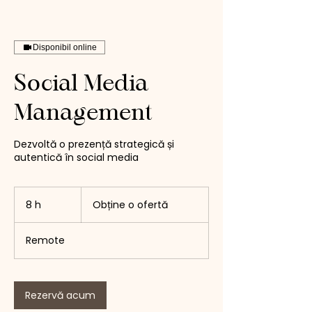
Disponibil online
Social Media
Management
Dezvoltă o prezență strategică și
autentică în social media
Obține
o
8 h
8
Obține o ofertă
ofertă
h
Remote
Rezervă acum