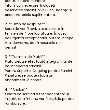
pentru Sarcini Prioritare.”
Informații necesare: Includeți
descrierea sarcinii, nivelul de urgență și
orice materiale suplimentare.
2. **Timp de Răspuns**
Sarcinile vor fi revizuite și inițiate în
termen de 4 ore lucrătoare. În cazuri
de urgență excepțională, putem începe
mai devreme, dacă resursele ne
permit.
3. **Termeni de Plată**
Plata trebuie efectuată integral înainte
de începerea sarcinii.
Pentru Suportul Ongoing pentru Sarcini
Prioritare, se poate stabili un
abonament la cerere.
4. **Anulări**
Odată ce sarcina a fost acceptată și
inițiată, anulările nu vor fi eligibile pentru
rambursare.