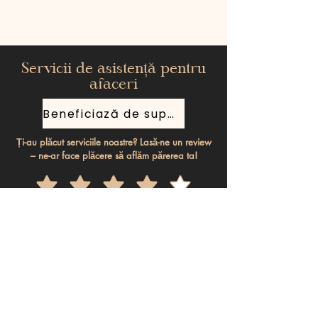
Servicii de asistență pentru
afaceri
Beneficiază de suport gratuit
Ți-au plăcut serviciile noastre? Lasă-ne un review
– ne-ar face plăcere să aflăm părerea ta!
Rămâi informat, abonează-te la
newsletterul nostru.
Introdu adresa de email