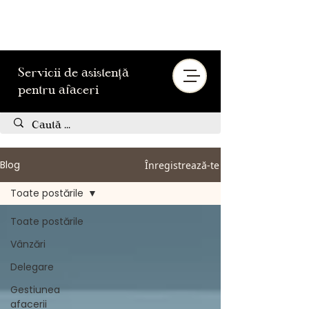
Servicii de asistență
pentru afaceri
Blog
Înregistrează-te
Toate postările
Toate postările
Vânzări
Delegare
Gestiunea
afacerii