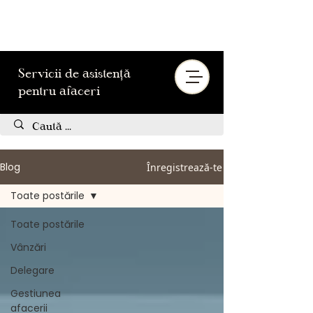
Servicii de asistență
pentru afaceri
Blog
Înregistrează-te
Toate postările
Toate postările
Vânzări
Delegare
Gestiunea
afacerii