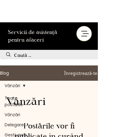
Servicii de asistență
pentru afaceri
Blog
Înregistrează-te
Vânzări
Vânzări
Toate
postările
Vânzări
Postările vor fi
Delegare
publicate în curând
Gestiunea